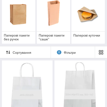
Паперові пакети
Паперові пакети
Паперові куточки
без ручок
"саше"
Сортування
0
Фільтри