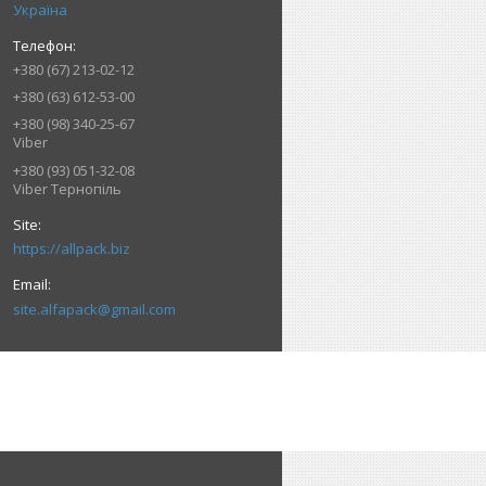
Україна
+380 (67) 213-02-12
+380 (63) 612-53-00
+380 (98) 340-25-67
Viber
+380 (93) 051-32-08
Viber Тернопіль
https://allpack.biz
site.alfapack@gmail.com