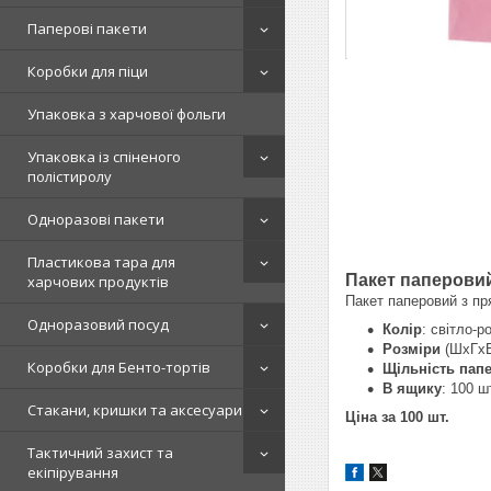
Паперові пакети
Коробки для піци
Упаковка з харчової фольги
Упаковка із спіненого
полістиролу
Одноразові пакети
Пластикова тара для
Пакет паперовий
харчових продуктів
Пакет паперовий з пр
Одноразовий посуд
Колір
: світло-
Розміри
(ШхГхВ
Коробки для Бенто-тортів
Щільність пап
В ящику
: 100 ш
Стакани, кришки та аксесуари
Ціна за 100 шт.
Тактичний захист та
екіпірування