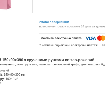
повернення товару протягом 14 днів
за домо
У компанії підключені електронні платежі. Те
 150х90х390 з крученими ручками світло-рожевий
ямокутним дном і ручками, матеріал целюлозний крафт, для упаковки будь
рожевий
): 150х90х390 мм
еру
: 100г / м²
т