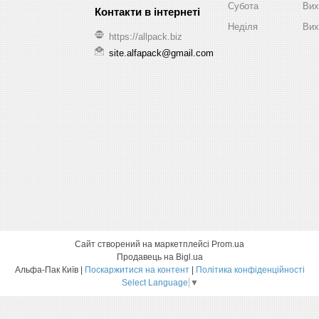
Субота
Вих
Неділя
Вих
https://allpack.biz
site.alfapack@gmail.com
Сайт створений на маркетплейсі
Prom.ua
Продавець на Bigl.ua
Альфа-Пак Київ |
Поскаржитися на контент
|
Політика конфіденційності
Select Language
▼