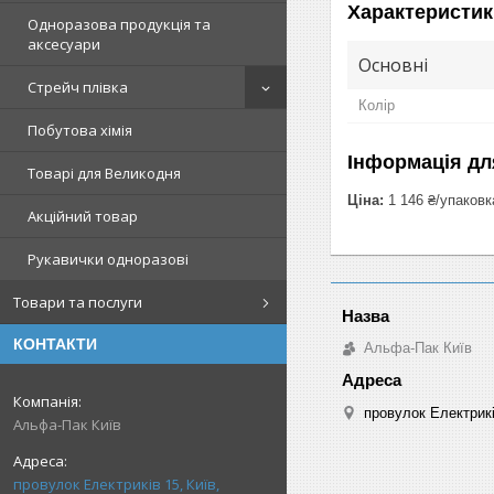
Характеристик
Одноразова продукція та
аксесуари
Основні
Стрейч плівка
Колір
Побутова хімія
Інформація дл
Товарі для Великодня
Ціна:
1 146 ₴/упаковк
Акційний товар
Рукавички одноразові
Товари та послуги
КОНТАКТИ
Альфа-Пак Київ
провулок Електрикі
Альфа-Пак Київ
провулок Електриків 15, Київ,