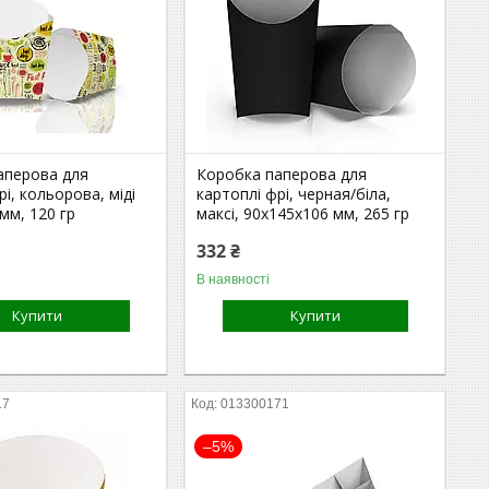
аперова для
Коробка паперова для
рі, кольорова, міді
картоплі фрі, черная/біла,
мм, 120 гр
максі, 90х145х106 мм, 265 гр
332 ₴
В наявності
Купити
Купити
17
013300171
–5%