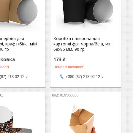
аперова для
Коробка паперова для
і, крафт/біла, міні
картоплі фрі, чорна/біла, міні
90 гр
68х85 мм, 90 гр
аковка
173 ₴
ності
Немає в наявності
(67) 213-02-12
+380 (67) 213-02-12
31
019500006