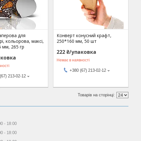
аперова для
Конверт конусний крафт,
рі, кольорова, максі,
250*160 мм, 50 шт
 мм, 265 гр
222 ₴/упаковка
аковка
Немає в наявності
ності
+380 (67) 213-02-12
(67) 213-02-12
00
18:00
00
18:00