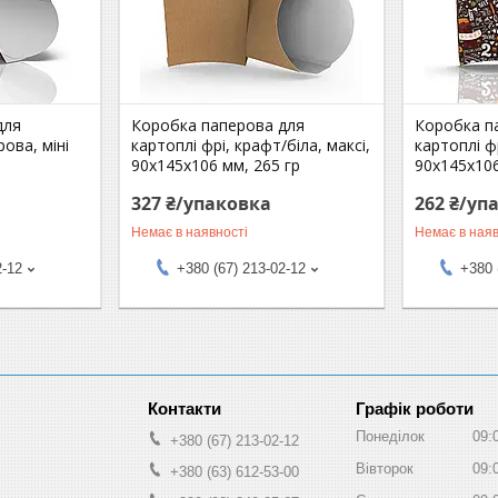
для
Коробка паперова для
Коробка п
рова, міні
картоплі фрі, крафт/біла, максі,
картоплі ф
90х145х106 мм, 265 гр
90х145х106
327 ₴/упаковка
262 ₴/уп
Немає в наявності
Немає в наяв
2-12
+380 (67) 213-02-12
+380 
Графік роботи
Понеділок
09:
+380 (67) 213-02-12
Вівторок
09:
+380 (63) 612-53-00