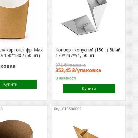
ля картоплі фрі Maхі
Конверт конусний (150 г) білий,
ла 150*130 / (50 шт)
170*237*91, 50 шт
аковка
371 ₴/упаковка
352,45 ₴/упаковка
В наявності
Купити
Купити
18
019500002