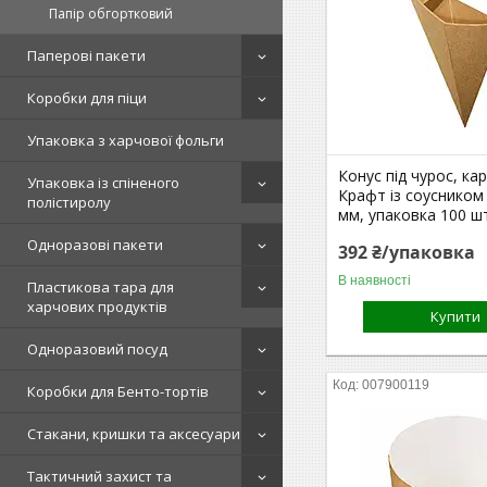
Папір обгортковий
Паперові пакети
Коробки для піци
Упаковка з харчової фольги
Конус під чурос, ка
Упаковка із спіненого
Крафт із соусником
полістиролу
мм, упаковка 100 ш
Одноразові пакети
392 ₴/упаковка
В наявності
Пластикова тара для
харчових продуктів
Купити
Одноразовий посуд
007900119
Коробки для Бенто-тортів
Стакани, кришки та аксесуари
Тактичний захист та