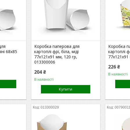
для
Коробка паперова для
Коробка п
міні 68х85
картоплі фрі, біла, міді
картоплі ф
77х121х91 мм, 120 гр,
77х121х91 
013300006
226 ₴
204 ₴
В наявності
В наявності
Купити
013300029
0079001