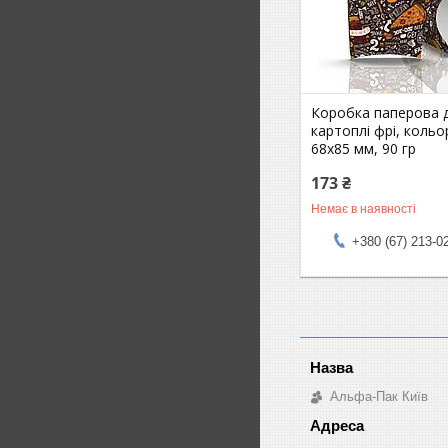
Коробка паперова 
картоплі фрі, кольо
68х85 мм, 90 гр
173 ₴
Немає в наявності
+380 (67) 213-0
Альфа-Пак Київ