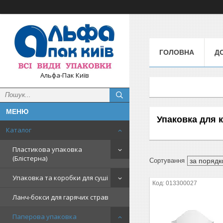
ГОЛОВНА
Д
Альфа-Пак Київ
Упаковка для 
Каталог
Пластикова упаковка
(Блістерна)
Упаковка та коробки для суші
013300027
Ланч-бокси для гарячих страв
Паперова упаковка