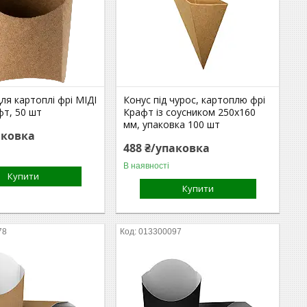
ля картоплі фрі МІДІ
Конус під чурос, картоплю фрі
фт, 50 шт
Крафт із соусником 250х160
мм, упаковка 100 шт
аковка
488 ₴/упаковка
В наявності
Купити
Купити
78
013300097