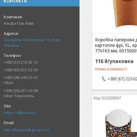
КОНТАКТИ
Альфа-Пак Київ
Коробка паперова 
провулок Електриків 15, Київ,
картопля фрі, XL, 
Україна
77х163 мм, 0015000
116 ₴/упаковка
+380 (67) 213-02-12
+380 (63) 612-53-00
Немає в наявності
+380 (98) 340-25-67
+380 (67) 213-0
Viber
+380 (93) 051-32-08
Viber Тернопіль
013300097
https://allpack.biz
site.alfapack@gmail.com