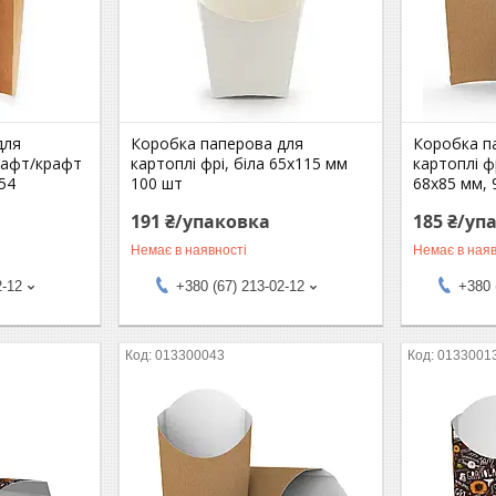
для
Коробка паперова для
Коробка п
крафт/крафт
картоплі фрі, біла 65х115 мм
картоплі фр
54
100 шт
68х85 мм, 
191 ₴/упаковка
185 ₴/уп
Немає в наявності
Немає в наяв
2-12
+380 (67) 213-02-12
+380 
013300043
0133001