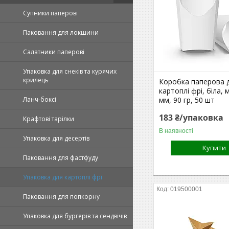
Супники паперові
Паковання для локшини
Салатники паперові
Упаковка для снеків та курячих
крилець
Коробка паперова 
картоплі фрі, біла, 
Ланч-боксі
мм, 90 гр, 50 шт
183 ₴/упаковка
Крафтові тарілки
В наявності
Упаковка для десертів
Купити
Паковання для фастфуду
Упаковка для картоплі фрі
019500001
Паковання для попкорну
Упаковка для бургерів та сендвічів