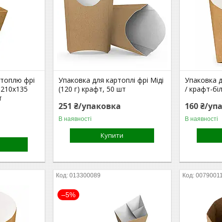
ртоплю фрі
Упаковка для картоплі фрі Міді
Упаковка д
 210х135
(120 г) крафт, 50 шт
/ крафт-бі
т
251 ₴/упаковка
160 ₴/уп
В наявності
В наявності
Купити
013300089
0079001
–5%