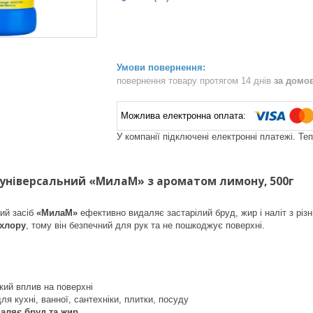
повернення товару протягом 14 днів
за домо
У компанії підключені електронні платежі. Те
 універсальний «МилаМ» з ароматом лимону, 500г
ий засіб
«МилаМ»
ефективно видаляє застарілий бруд, жир і наліт з рі
 хлору
, тому він безпечний для рук та не пошкоджує поверхні.
кий вплив на поверхні
ля кухні, ванної, сантехніки, плитки, посуду
аляє бруд та жир