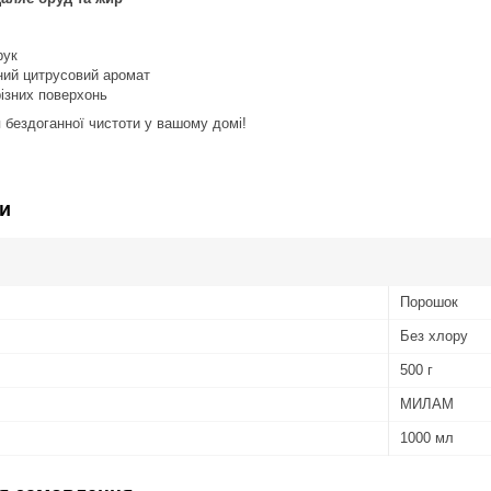
рук
ий цитрусовий аромат
ізних поверхонь
 бездоганної чистоти у вашому домі!
и
Порошок
Без хлору
500 г
МИЛАМ
1000 мл