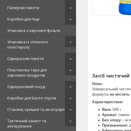
Паперові пакети
Коробки для піци
Упаковка з харчової фольги
Упаковка із спіненого
полістиролу
Одноразові пакети
Пластикова тара для
харчових продуктів
Засіб чистячий
Опис:
Одноразовий посуд
Універсальний чистяч
формула
не містить
Коробки для Бенто-тортів
Характеристики:
Стакани, кришки та аксесуари
Вага:
500 г
Аромат:
лимон
Без хлору
– м’я
Тактичний захист та
Призначення:
д
екіпірування
Ефективно вид