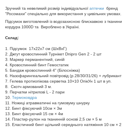
Зручний та невеликий розмір індивідуальної
аптечки
бренд
"Росомахи" спеціально для використання у цивільних умовах.
Підсумок виготовлений із водозахисною блискавкою з тканини
кордура 1000D та Вироблено в Україні.
Склад:
1. Підсумок 17x22x7 см (ШхВхГ)
2. Джгут кровоспинний Турнікет Dnipro Gen 2 - 2 шт
3. Маркер перманентний, синій
4. Кровоспинний бинт Гемостатик
5. Бандаж кровоспинний 4" (Білосніжка)
6. Назофарингеальний повітровід (р.28/30/31/26) + лубрикант
7. Гелева протиопікова серветка 10×10 ОпікУн 1 шт в уп.
8. Скотч армований 3 м.
9. Перчатки нітрилові L - 2 пари
10.
Термоковдра
11. Ножиці атравматичні на гумовуму шнурку
12. Бинт фіксуючий 10см × 3м
13. Бинт фіксуючий 15 см × 4м
14. Пластир-рулон на тканинній основі 2,5 см × 5 м
15. Еластичний бинт щільний середнього натяжіння 10 см × 2