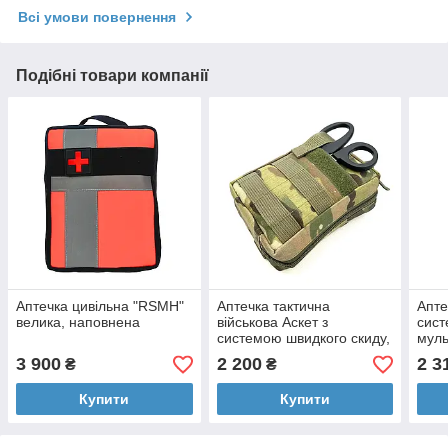
Всі умови повернення
Подібні товари компанії
Аптечка цивільна "RSMH"
Аптечка тактична
Апте
велика, наповнена
військова Аскет з
сист
системою швидкого скиду,
муль
мультикам, без турнікету
3 900
2 200
2 3
₴
₴
Купити
Купити