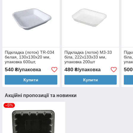
Підкладка (лоток) TR-034
Підкладка (лоток) М3-33
Підк
белая, 130х130х20 мм,
біла, 222х133х33 мм,
біла
упаковка 600шт,
упаковка 200шт
упак
011100005
011
540
480
500
₴/упаковка
₴/упаковка
Купити
Купити
Акційні пропозиції та новинки
–5%