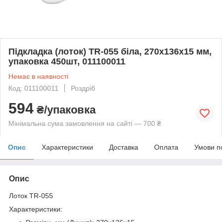
Підкладка (лоток) TR-055 біла, 270х136х15 мм,
упаковка 450шт, 011100011
Немає в наявності
Код: 011100011
Роздріб
594
₴/упаковка
Мінімальна сума замовлення на сайті — 700 ₴
Опис
Характеристики
Доставка
Оплата
Умови п
Опис
Лоток TR-055
Характеристики: