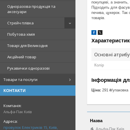
покупцеві, а значить,
Одноразова продукція та
Підходить для фасуван
аксесуари
печива, цукерок. Так
товарів.
Стрейч плівка
Побутова хімія
Характеристик
Товарі для Великодня
Основні атриб
Акційний товар
Колір
Рукавички одноразові
Товари та послуги
Інформація дл
Ціна:
291 ₴/упаковка
КОНТАКТИ
Альфа-Пак Київ
провулок Електриків 15, Київ,
Альфа-Пак Київ