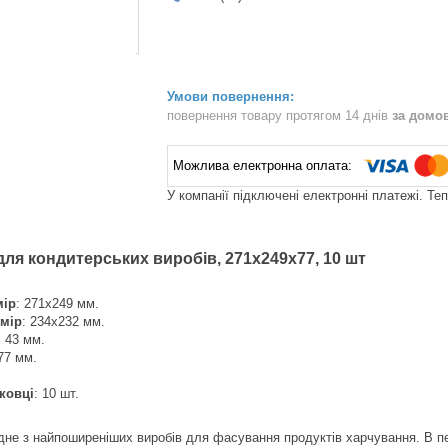
повернення товару протягом 14 днів
за домо
У компанії підключені електронні платежі. Те
для кондитерських виробів, 271х249х77, 10 шт
мір
: 271х249 мм.
змір
: 234х232 мм.
: 43 мм.
 77 мм.
аковці
: 10 шт.
дне з найпоширеніших виробів для фасування продуктів харчування. В п