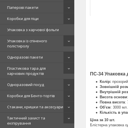
Паперові пакети
Коробки для піци
Упаковка з харчової фольги
Упаковка із спіненого
полістиролу
Одноразові пакети
Пластикова тара для
харчових продуктів
ПС-34 Упаковка 
Колір:
прозорий
Одноразовий посуд
Зовнішній роз
Внутрішній ро
Коробки для Бенто-тортів
Висота основи
Повна висота
:
Стакани, кришки та аксесуари
Об'єм
: 3000 мл.
Кількість в уп
Тактичний захист та
Ціна за 10 шт.
екіпірування
Блістерна упаковка о