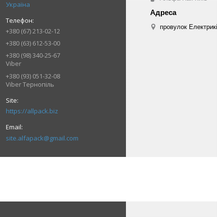
Україна
провулок Електрикі
+380 (67) 213-02-12
+380 (63) 612-53-00
+380 (98) 340-25-67
Viber
+380 (93) 051-32-08
Viber Тернопіль
https://allpack.biz
site.alfapack@gmail.com