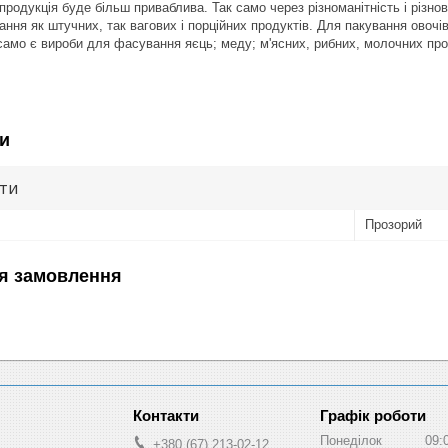
 продукція буде більш приваблива. Так само через різноманітність і різно
ня як штучних, так вагових і порційних продуктів. Для пакування овочів, 
 само є вироби для фасування яєць; меду; м'ясних, рибних, молочних про
и
ути
Прозорий
я замовлення
Графік роботи
Понеділок
09:
+380 (67) 213-02-12