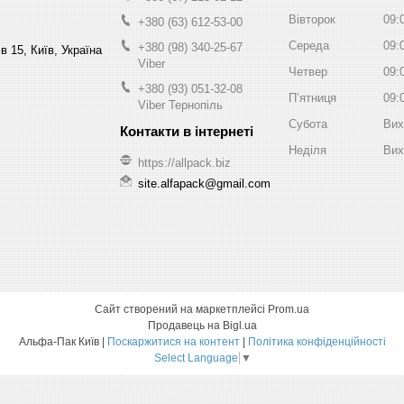
Вівторок
09:
+380 (63) 612-53-00
Середа
09:
+380 (98) 340-25-67
в 15, Київ, Україна
Viber
Четвер
09:
+380 (93) 051-32-08
Пʼятниця
09:
Viber Тернопіль
Субота
Вих
Неділя
Вих
https://allpack.biz
site.alfapack@gmail.com
Сайт створений на маркетплейсі
Prom.ua
Продавець на Bigl.ua
Альфа-Пак Київ |
Поскаржитися на контент
|
Політика конфіденційності
Select Language
▼