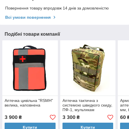
Повернення товару впродовж 14 днів за домовленістю
Всі умови повернення
Подібні товари компанії
Аптечка цивільна "RSMH"
Аптечка тактична з
Армо
велика, наповнена
системою швидкого скиду,
апте
ПФ-1, мультикам
мм,
3 900
3 300
60
₴
₴
Купити
Купити