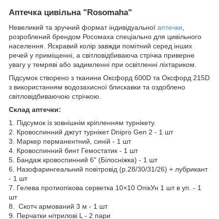
Аптечка цивільна "Rosomaha"
Невеликий та зручний формат індивідуальної
аптечки
,
розроблений брендом Росомаха спеціально для цивільного
населення. Яскравий колір завжди помітний серед інших
речей у приміщенні, а світловідбиваюча стрічка приверне
увагу у темряві або задимленні при освітленні ліхтариком.
Підсумок створено з тканини Оксфорд 600D та Оксфорд 215D
з використанням водозахисної блискавки та оздоблено
світловідбиваючою стрічкою.
Склад аптечки:
1. Підсумок із зовнішнім кріпленням турнікету.
2. Кровоспинний джгут турнікет Dnipro Gen 2 - 1 шт
3. Маркер перманентний, синій - 1 шт
4. Кровоспинний бинт Гемостатик - 1 шт
5. Бандаж кровоспинний 6" (Білосніжка) - 1 шт
6. Назофарингеальний повітровід (р.28/30/31/26) + лубрикант
- 1 шт
7. Гелева протиопікова серветка 10×10 ОпікУн 1 шт в уп. - 1
шт
8. Скотч армований 3 м - 1 шт
9. Перчатки нітрилові L - 2 пари