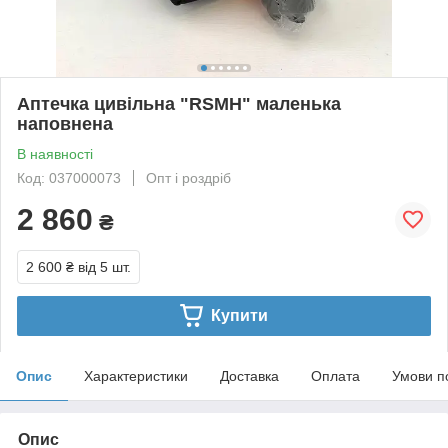
Аптечка цивільна "RSMH" маленька
наповнена
В наявності
Код: 037000073
Опт і роздріб
2 860
₴
2 600 ₴
від 5 шт.
Купити
Опис
Характеристики
Доставка
Оплата
Умови п
Опис