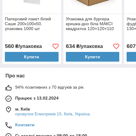
Паперовий пакет білий
Упаковка для бургера
Упак
Саше 200x100x50,
кришка-дно біла МАКСІ
фудб
упаковка 1000 шт
квадратна 120×120×110
130×
мм, 50 шт
Краф
560
634
607
₴/упаковка
₴/упаковка
Купити
Купити
Про нас
94% позитивних з 70 відгуків за рік
Працює з 13.02.2024
м. Київ
провулок Електриків 15, Київ, Україна
Контакти
Сьогодні працює з 09:00 до 18:00