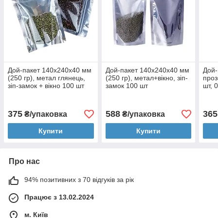
Дой-пакет 140х240х40 мм
Дой-пакет 140х240х40 мм
Дой-
(250 гр), метал глянець,
(250 гр), метал+вікно, зіп-
проз
зіп-замок + вікно 100 шт
замок 100 шт
шт, 
375
588
365
₴/упаковка
₴/упаковка
Купити
Купити
Про нас
94% позитивних з 70 відгуків за рік
Працює з 13.02.2024
м. Київ