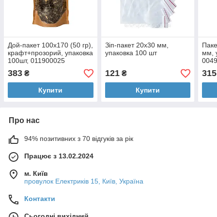
Дой-пакет 100х170 (50 гр),
Зіп-пакет 20х30 мм,
Паке
крафт+прозорий, упаковка
упаковка 100 шт
мм, 
100шт, 011900025
004
383
121
315
₴
₴
Купити
Купити
Про нас
94% позитивних з 70 відгуків за рік
Працює з 13.02.2024
м. Київ
провулок Електриків 15, Київ, Україна
Контакти
Сьогодні вихідний