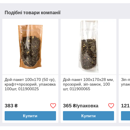
Подібні товари компанії
Дой-пакет 100х170 (50 гр),
Дой-пакет 100х170х28 мм,
Зіп-
крафт+прозорий, упаковка
прозорий, зіп-замок, 100
упак
100шт, 011900025
шт, 011900065
383
365
121
₴
₴/упаковка
Купити
Купити