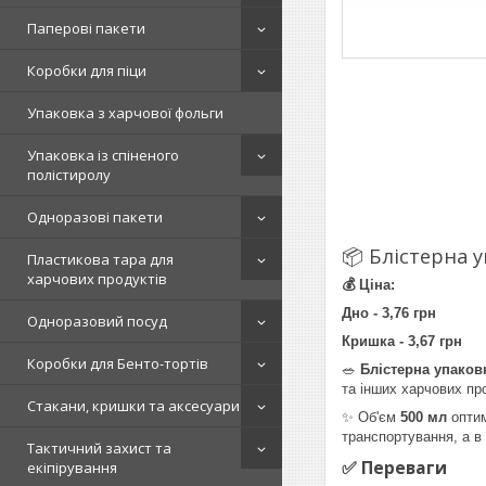
Паперові пакети
Коробки для піци
Упаковка з харчової фольги
Упаковка із спіненого
полістиролу
Одноразові пакети
📦 Блістерна у
Пластикова тара для
харчових продуктів
💰 Ціна:
Дно - 3,76 грн
Одноразовий посуд
Кришка - 3,67 грн
Коробки для Бенто-тортів
🥗
Блістерна упаков
та інших харчових про
Стакани, кришки та аксесуари
✨ Об'єм
500 мл
оптим
транспортування, а в
Тактичний захист та
✅ Переваги
екіпірування