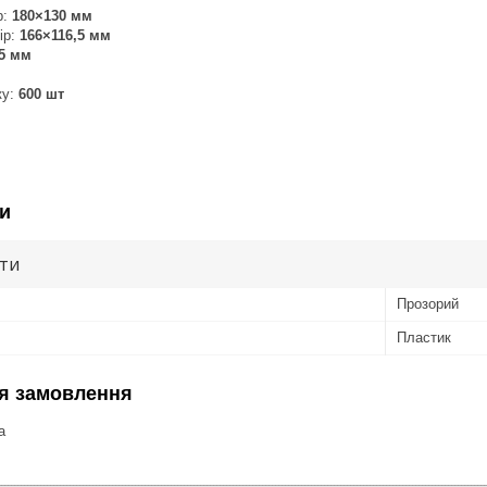
р:
180×130 мм
ір:
166×116,5 мм
5 мм
ку:
600 шт
и
ути
Прозорий
Пластик
я замовлення
а