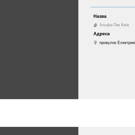
Альфа-Пак Київ
провулок Електрикі