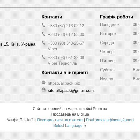
Графік роботи
Понеділок
09:
+380 (67) 213-02-12
Вівторок
09:
+380 (63) 612-53-00
Середа
09:
+380 (98) 340-25-67
в 15, Київ, Україна
Viber
Четвер
09:
+380 (93) 051-32-08
Пʼятниця
09:
Viber Тернопіль
Субота
Вих
Неділя
Вих
https://allpack.biz
site.alfapack@gmail.com
Сайт створений на маркетплейсі
Prom.ua
Продавець на Bigl.ua
Альфа-Пак Київ |
Поскаржитися на контент
|
Політика конфіденційності
Select Language
▼