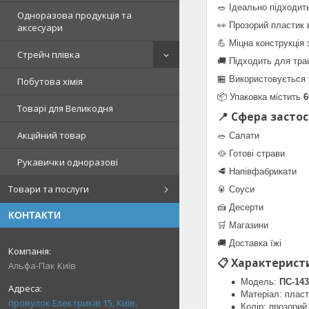
🥗 Ідеально підходить
Одноразова продукція та
👀 Прозорий пластик 
аксесуари
💪 Міцна конструкція
Стрейч плівка
🚚 Підходить для тра
🏪 Використовується 
Побутова хімія
📦 Упаковка містить
6
Товарі для Великодня
📍 Сфера засто
Акційний товар
🥗 Салати
🥘 Готові страви
Рукавички одноразові
🥩 Напівфабрикати
Товари та послуги
🥫 Соуси
🍰 Десерти
КОНТАКТИ
🛒 Магазини
🚚 Доставка їжі
📋 Характерист
Альфа-Пак Київ
Модель:
ПС-143
Матеріал: пласт
провулок Електриків 15, Київ,
Колір: прозорий