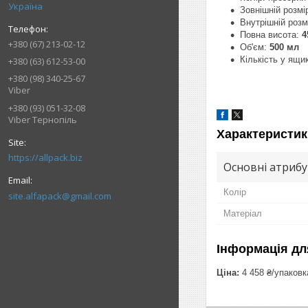
Україна
Зовнішній розмі
Внутрішній розм
Повна висота:
4
+380 (67) 213-02-12
Об'єм:
500 мл
Кількість у ящи
+380 (63) 612-53-00
+380 (98) 340-25-67
Viber
+380 (93) 051-32-08
Viber Тернопіль
Характеристик
https://allpack.biz
Основні атриб
Колір
site.alfapack@gmail.com
Матеріал
Інформація дл
Ціна:
4 458 ₴/упаковк