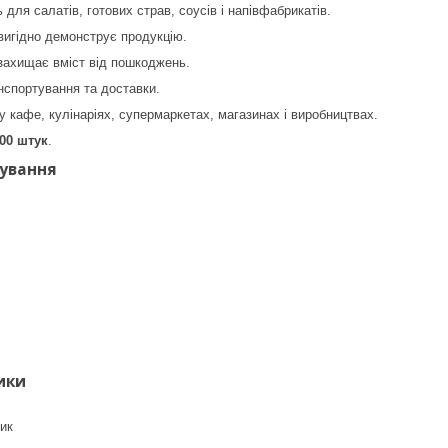
 для салатів, готових страв, соусів і напівфабрикатів.
вигідно демонструє продукцію.
 захищає вміст від пошкоджень.
нспортування та доставки.
у кафе, кулінаріях, супермаркетах, магазинах і виробництвах.
00 штук
.
сування
ики
ик