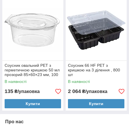
Соусник овальний PET з
Соусник 66 HF PET з
герметичною кришкою 50 мл
кришкою на 3 ділення , 800
прозорий 85×60×23 мм, 100
шт
шт (Туреччина)
В наявності
В наявності
135
2 064
₴/упаковка
₴/упаковка
Купити
Купити
Про нас