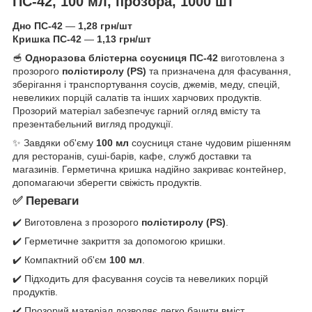
ПС-42, 100 мл, прозора, 1000 шт
Дно ПС-42
—
1,28 грн/шт
Кришка ПС-42
—
1,13 грн/шт
🥣
Одноразова блістерна соусниця ПС-42
виготовлена з
прозорого
полістиролу (PS)
та призначена для фасування,
зберігання і транспортування соусів, джемів, меду, спецій,
невеликих порцій салатів та інших харчових продуктів.
Прозорий матеріал забезпечує гарний огляд вмісту та
презентабельний вигляд продукції.
✨ Завдяки об'єму
100 мл
соусниця стане чудовим рішенням
для ресторанів, суші-барів, кафе, служб доставки та
магазинів. Герметична кришка надійно закриває контейнер,
допомагаючи зберегти свіжість продуктів.
✅ Переваги
✔️ Виготовлена з прозорого
полістиролу (PS)
.
✔️ Герметичне закриття за допомогою кришки.
✔️ Компактний об'єм
100 мл
.
✔️ Підходить для фасування соусів та невеликих порцій
продуктів.
✔️ Прозорий матеріал дозволяє легко бачити вміст.