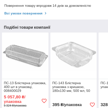
Повернення товару впродовж 14 днів за домовленістю
Всі умови повернення
Подібні товари компанії
ПС-13 Блістерна упаковка,
ПС-143 Блістерна
ПС-1
400 шт в упаковці,
упаковка з кришкою,
упак
008400029
180х130 мм, 500 мл, 50
шт, 008400039
5 057,80
₴/
упаковка
395
328
₴/упаковка
5 324 ₴/упаковка