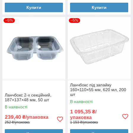
Купити
Купити
–5%
–5%
Ланчбокс під запайку
160×110×55 мм, 620 мл, 200
шт
Ланчбокс 2-х секційний,
187×137×48 мм, 50 шт
В наявності
В наявності
1 095,35
₴/
239,40
₴/упаковка
упаковка
252 ₴/упаковка
1 153 ₴/упаковка